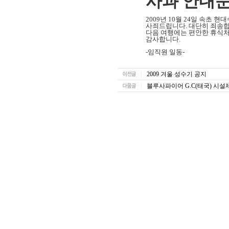
사과 안내
2009
년
10
월
24
일 속초 현
사죄드립니다
.
대단히 죄송
다음 여행에는 편안한 휴식
감사합니다
.
-
임직원 일동
-
2009 겨울 성수기 공지
블루사파이어 G.C(태국) 시설